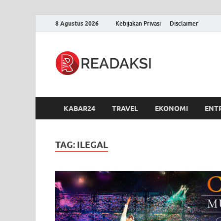
8 Agustus 2026
Kebijakan Privasi
Disclaimer
Readak
Berita Terupdate, S
KABAR24
TRAVEL
EKONOMI
ENT
TAG:
ILEGAL