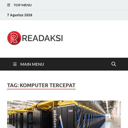
TOP MENU
7 Agustus 2026
Readaksi.c
Berita Terupdate, Sumber Berita
Terpercaya
MAIN MENU
TAG:
KOMPUTER TERCEPAT