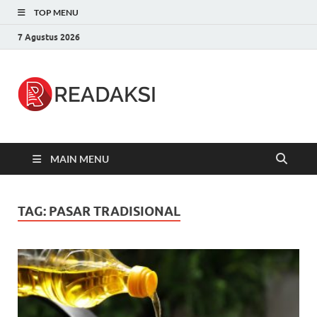
TOP MENU
7 Agustus 2026
Readaksi.c
Berita Terupdate, Sumber Berita
Terpercaya
MAIN MENU
TAG:
PASAR TRADISIONAL