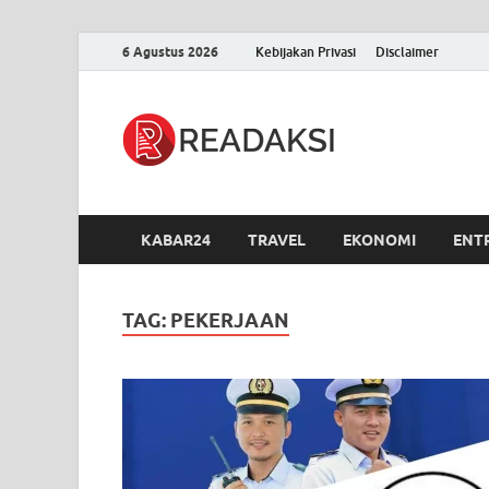
6 Agustus 2026
Kebijakan Privasi
Disclaimer
Readak
Berita Terupdate, S
KABAR24
TRAVEL
EKONOMI
ENT
TAG:
PEKERJAAN