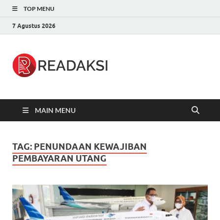
TOP MENU
7 Agustus 2026
Readaksi.c
Berita Terupdate, Sumber Berita
Terpercaya
MAIN MENU
TAG:
PENUNDAAN KEWAJIBAN
PEMBAYARAN UTANG