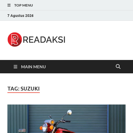
TOP MENU
7 Agustus 2026
Readaksi.c
Berita Terupdate, Sumber Berita
Terpercaya
MAIN MENU
TAG:
SUZUKI