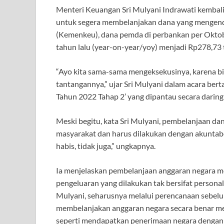
Menteri Keuangan Sri Mulyani Indrawati kemba
untuk segera membelanjakan dana yang mengend
(Kemenkeu), dana pemda di perbankan per Oktob
tahun lalu (year-on-year/yoy) menjadi Rp278,73 tr
“Ayo kita sama-sama mengeksekusinya, karena b
tantangannya,” ujar Sri Mulyani dalam acara be
Tahun 2022 Tahap 2’ yang dipantau secara daring
Meski begitu, kata Sri Mulyani, pembelanjaan d
masyarakat dan harus dilakukan dengan akuntabe
habis, tidak juga,” ungkapnya.
Ia menjelaskan pembelanjaan anggaran negara 
pengeluaran yang dilakukan tak bersifat personal
Mulyani, seharusnya melalui perencanaan sebelu
membelanjakan anggaran negara secara benar menj
seperti mendapatkan penerimaan negara dengan 