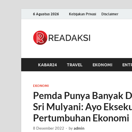
6 Agustus 2026
Kebijakan Privasi
Disclaimer
Readak
Berita Terupdate, S
KABAR24
TRAVEL
EKONOMI
ENT
EKONOMI
Pemda Punya Banyak D
Sri Mulyani: Ayo Eksek
Pertumbuhan Ekonomi
8 Desember 2022
-
by
admin