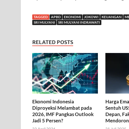
TAGGED
APBD
EKONOMI
JOKOWI
KEUANGAN
M
SRI MULYANI
SRI MULYANI INDRAWATI
RELATED POSTS
Ekonomi Indonesia
Harga Ema
Diproyeksi Melambat pada
Sentuh US
2026, IMF Pangkas Outlook
Depan, Fa
Jadi 5 Persen?
Mendoron
22 April 2026
21 Juli 2025