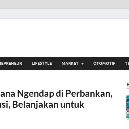
si.com
umber Berita Terpercaya
REPRENEUR
LIFESTYLE
MARKET
OTOMOTIF
T
ana Ngendap di Perbankan,
usi, Belanjakan untuk