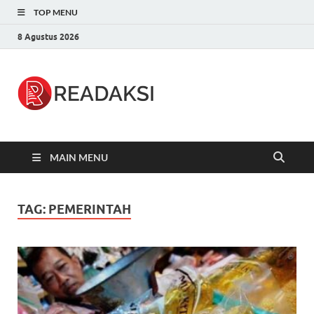
TOP MENU
8 Agustus 2026
Readaksi.c
Berita Terupdate, Sumber Berita
Terpercaya
MAIN MENU
TAG:
PEMERINTAH