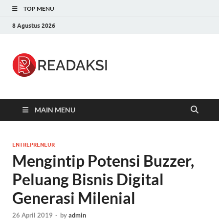
TOP MENU
8 Agustus 2026
Readaksi.c
Berita Terupdate, Sumber Berita
Terpercaya
MAIN MENU
ENTREPRENEUR
Mengintip Potensi Buzzer,
Peluang Bisnis Digital
Generasi Milenial
26 April 2019
-
by
admin