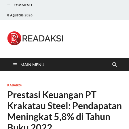
TOP MENU
8 Agustus 2026
Readaksi.c
Berita Terupdate, Sumber Berita
Terpercaya
MAIN MENU
KABAR24
Prestasi Keuangan PT
Krakatau Steel: Pendapatan
Meningkat 5,8% di Tahun
Buku 2022