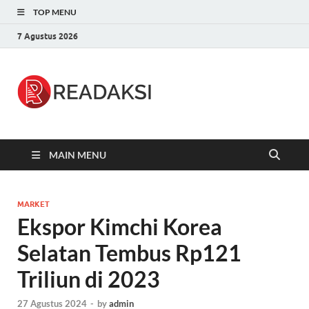
TOP MENU
7 Agustus 2026
Readaksi.c
Berita Terupdate, Sumber Berita
Terpercaya
MAIN MENU
MARKET
Ekspor Kimchi Korea
Selatan Tembus Rp121
Triliun di 2023
27 Agustus 2024
-
by
admin