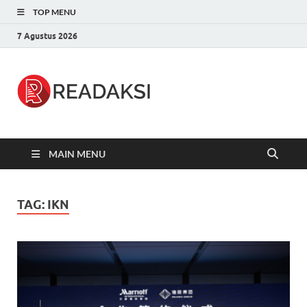
TOP MENU
7 Agustus 2026
Readaksi.c
Berita Terupdate, Sumber Berita
Terpercaya
MAIN MENU
TAG:
IKN