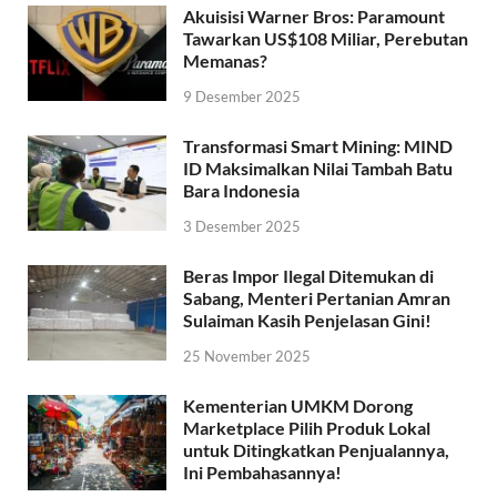
Akuisisi Warner Bros: Paramount
Tawarkan US$108 Miliar, Perebutan
Memanas?
9 Desember 2025
Transformasi Smart Mining: MIND
ID Maksimalkan Nilai Tambah Batu
Bara Indonesia
3 Desember 2025
Beras Impor Ilegal Ditemukan di
Sabang, Menteri Pertanian Amran
Sulaiman Kasih Penjelasan Gini!
25 November 2025
Kementerian UMKM Dorong
Marketplace Pilih Produk Lokal
untuk Ditingkatkan Penjualannya,
Ini Pembahasannya!