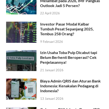
Melambat pada 2026, IMF Pangkas
Outlook Jadi 5 Persen?
22 April 2026
Investor Pasar Modal Kalbar
Tumbuh Pesat Sepanjang 2025,
Tembus 258 Orang?
9 Februari 2026
Izin Usaha Toba Pulp Dicabut tapi
Belum Berhenti Beroperasi? Cek
Penjelasannya!
21 Januari 2026
Biaya Admin QRIS dan Aturan Bank
Indonesia: Kenakalan Pedagang di
Indonesia?
13 Januari 2026