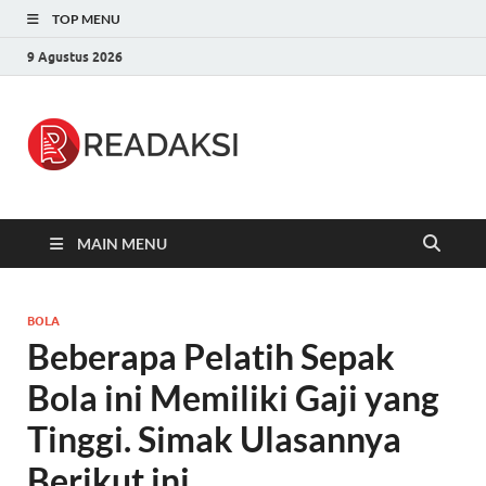
TOP MENU
9 Agustus 2026
Readaksi.c
Berita Terupdate, Sumber Berita
Terpercaya
MAIN MENU
BOLA
Beberapa Pelatih Sepak
Bola ini Memiliki Gaji yang
Tinggi. Simak Ulasannya
Berikut ini.