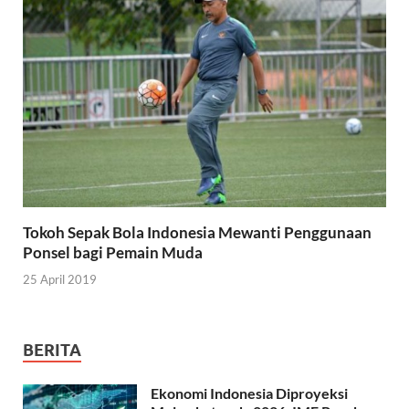
Tokoh Sepak Bola Indonesia Mewanti Penggunaan
Ponsel bagi Pemain Muda
25 April 2019
BERITA
Ekonomi Indonesia Diproyeksi