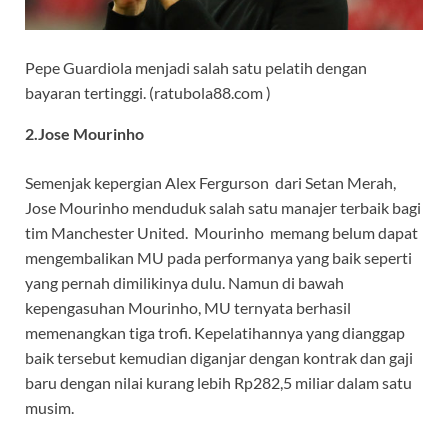
Pepe Guardiola menjadi salah satu pelatih dengan
bayaran tertinggi. (ratubola88.com )
2.Jose Mourinho
Semenjak kepergian Alex Fergurson dari Setan Merah,
Jose Mourinho menduduk salah satu manajer terbaik bagi
tim Manchester United. Mourinho memang belum dapat
mengembalikan MU pada performanya yang baik seperti
yang pernah dimilikinya dulu. Namun di bawah
kepengasuhan Mourinho, MU ternyata berhasil
memenangkan tiga trofi. Kepelatihannya yang dianggap
baik tersebut kemudian diganjar dengan kontrak dan gaji
baru dengan nilai kurang lebih Rp282,5 miliar dalam satu
musim.