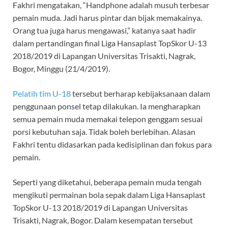
Fakhri mengatakan, “Handphone adalah musuh terbesar
pemain muda. Jadi harus pintar dan bijak memakainya.
Orang tua juga harus mengawasi,” katanya saat hadir
dalam pertandingan final Liga Hansaplast TopSkor U-13
2018/2019 di Lapangan Universitas Trisakti, Nagrak,
Bogor, Minggu (21/4/2019).
Pelatih tim U-18
tersebut berharap kebijaksanaan dalam
penggunaan ponsel tetap dilakukan. Ia mengharapkan
semua pemain muda memakai telepon genggam sesuai
porsi kebutuhan saja. Tidak boleh berlebihan. Alasan
Fakhri tentu didasarkan pada kedisiplinan dan fokus para
pemain.
Seperti yang diketahui, beberapa pemain muda tengah
mengikuti permainan bola sepak dalam Liga Hansaplast
TopSkor U-13 2018/2019 di Lapangan Universitas
Trisakti, Nagrak, Bogor. Dalam kesempatan tersebut