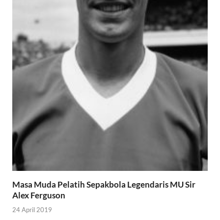
Masa Muda Pelatih Sepakbola Legendaris MU Sir
Alex Ferguson
24 April 2019