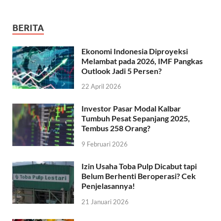
BERITA
Ekonomi Indonesia Diproyeksi
Melambat pada 2026, IMF Pangkas
Outlook Jadi 5 Persen?
22 April 2026
Investor Pasar Modal Kalbar
Tumbuh Pesat Sepanjang 2025,
Tembus 258 Orang?
9 Februari 2026
Izin Usaha Toba Pulp Dicabut tapi
Belum Berhenti Beroperasi? Cek
Penjelasannya!
21 Januari 2026