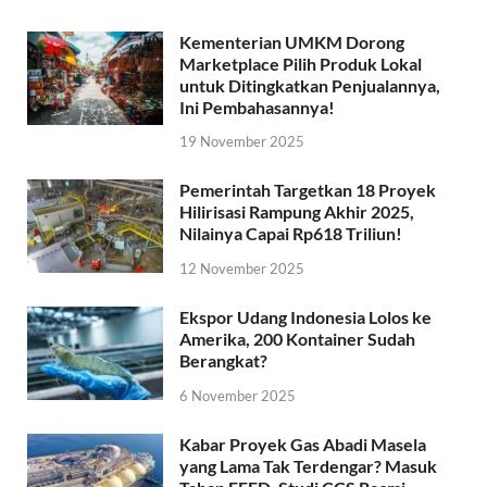
Kementerian UMKM Dorong
Marketplace Pilih Produk Lokal
untuk Ditingkatkan Penjualannya,
Ini Pembahasannya!
19 November 2025
Pemerintah Targetkan 18 Proyek
Hilirisasi Rampung Akhir 2025,
Nilainya Capai Rp618 Triliun!
12 November 2025
Ekspor Udang Indonesia Lolos ke
Amerika, 200 Kontainer Sudah
Berangkat?
6 November 2025
Kabar Proyek Gas Abadi Masela
yang Lama Tak Terdengar? Masuk