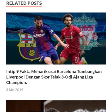
RELATED POSTS
Intip 9 Fakta Menarik usai Barcelona Tumbangkan
Liverpool Dengan Skor Telak 3-0 di Ajang Liga
Champion.
3 Mei 2019