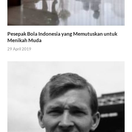
Pesepak Bola Indonesia yang Memutuskan untuk
Menikah Muda
29 April 2019