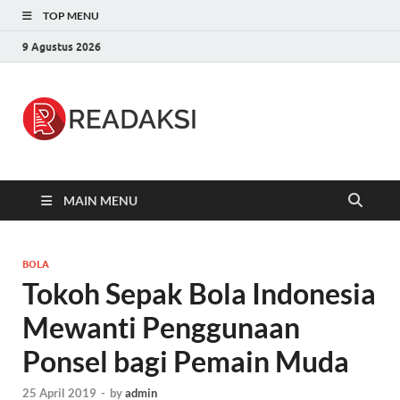
TOP MENU
9 Agustus 2026
Readaksi.c
Berita Terupdate, Sumber Berita
Terpercaya
MAIN MENU
BOLA
Tokoh Sepak Bola Indonesia
Mewanti Penggunaan
Ponsel bagi Pemain Muda
25 April 2019
-
by
admin