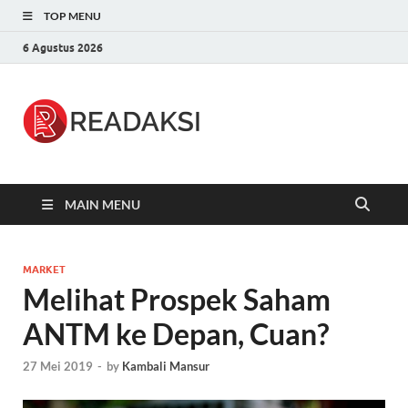
TOP MENU
6 Agustus 2026
Readaksi.c
Berita Terupdate, Sumber Berita
Terpercaya
MAIN MENU
MARKET
Melihat Prospek Saham
ANTM ke Depan, Cuan?
27 Mei 2019
-
by
Kambali Mansur