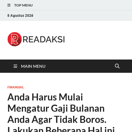
TOP MENU
8 Agustus 2026
Readaksi.c
Berita Terupdate, Sumber Berita
Terpercaya
MAIN MENU
FINANSIAL
Anda Harus Mulai
Mengatur Gaji Bulanan
Anda Agar Tidak Boros.
Lakukan Beberapa Hal ini