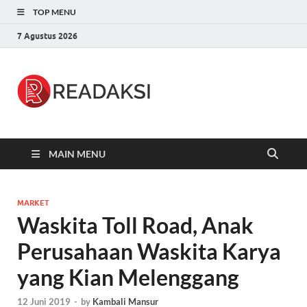
TOP MENU
7 Agustus 2026
Readaksi.c
Berita Terupdate, Sumber Berita
Terpercaya
MAIN MENU
MARKET
Waskita Toll Road, Anak
Perusahaan Waskita Karya
yang Kian Melenggang
12 Juni 2019
-
by
Kambali Mansur