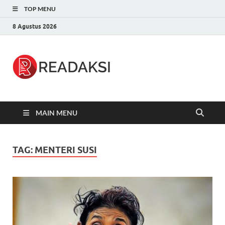
TOP MENU
8 Agustus 2026
Readaksi.c
Berita Terupdate, Sumber Berita
Terpercaya
MAIN MENU
TAG:
MENTERI SUSI