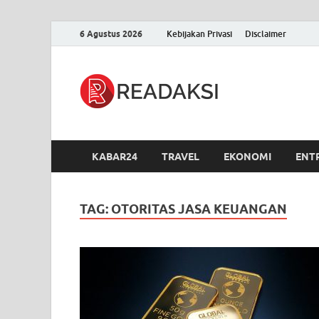
6 Agustus 2026
Kebijakan Privasi
Disclaimer
Readak
Berita Terupdate, S
KABAR24
TRAVEL
EKONOMI
ENT
TAG:
OTORITAS JASA KEUANGAN