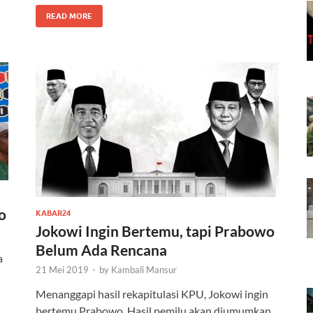
READ MORE
o
KABAR24
Jokowi Ingin Bertemu, tapi Prabowo
Belum Ada Rencana
a
21 Mei 2019
-
by
Kambali Mansur
Menanggapi hasil rekapitulasi KPU, Jokowi ingin
bertemu Prabowo. Hasil pemilu akan diumumkan