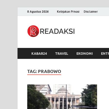
8 Agustus 2026
Kebijakan Privasi
Disclaimer
Readak
Berita Terupdate, S
KABAR24
TRAVEL
EKONOMI
ENT
TAG:
PRABOWO