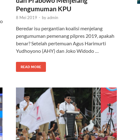
dan Prabowo Menjelang
Pengumuman KPU
8 Mei 2019
-
by
admin
wo
Beredar isu pergantian koalisi menjelang
pengumuman pemenang pilpres 2019, apakah
benar? Setelah pertemuan Agus Harimurti
Yudhoyono (AHY) dan Joko Widodo …
READ MORE