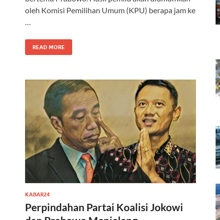
oleh Komisi Pemilihan Umum (KPU) berapa jam ke
…
READ MORE
KABAR24
Perpindahan Partai Koalisi Jokowi