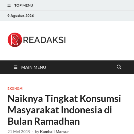
TOP MENU
9 Agustus 2026
Readaksi.c
Berita Terupdate, Sumber Berita
Terpercaya
MAIN MENU
EKONOMI
Naiknya Tingkat Konsumsi
Masyarakat Indonesia di
Bulan Ramadhan
21 Mei 2019
-
by
Kambali Mansur